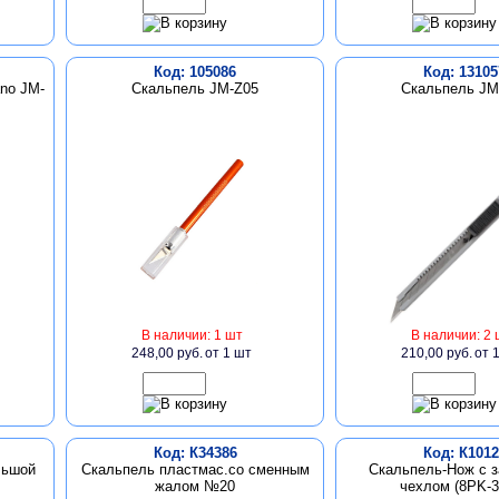
Код: 105086
Код: 13105
ano JM-
Скальпель JM-Z05
Скальпель JM
В наличии: 1 шт
В наличии: 2 
248,00 руб.
от 1 шт
210,00 руб.
от 
Код: К34386
Код: К1012
льшой
Скальпель пластмас.со сменным
Скальпель-Нож с 
жалом №20
чехлом (8PK-3