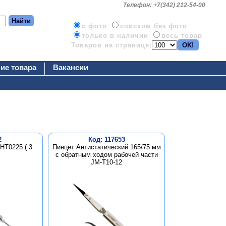
Телефон: +7(342) 212-54-00
c фото
списком без фото
только в наличии
весь товар
Товаров на странице:
ие товара
Вакансии
2
Код: 117653
HT0225 ( 3
Пинцет Антистатический 165/75 мм
c обратным ходом рабочей части
JM-T10-12