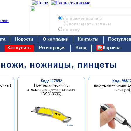
по наименованию
показывать замены
по коду
нта
Новости
О компании
Контакты
Поступлен
Как купить
Регистрация
Вход
Корзина:
 ножи, ножницы, пинцеты
Код: 117652
Код: 9881
учка )
Нож технический, с
вакуумный-пинцет L-
отламывающимся лезвием
насадки)
(BS310606)