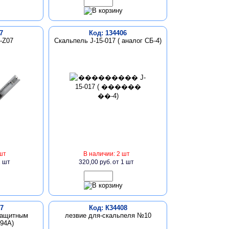
7
Код: 134406
-Z07
Скальпель J-15-017 ( аналог СБ-4)
шт
В наличии: 2 шт
1 шт
320,00 руб.
от 1 шт
7
Код: К34408
защитным
лезвие для-скальпеля №10
94A)