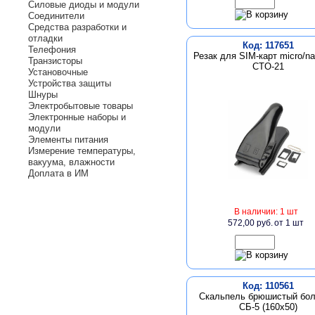
Силовые диоды и модули
Соединители
Средства разработки и
отладки
Код: 117651
Телефония
Резак для SIM-карт micro/n
Транзисторы
CTO-21
Установочные
Устройства защиты
Шнуры
Электробытовые товары
Электронные наборы и
модули
Элементы питания
Измерение температуры,
вакуума, влажности
Доплата в ИМ
В наличии: 1 шт
572,00 руб.
от 1 шт
Код: 110561
Скальпель брюшистый бо
СБ-5 (160х50)