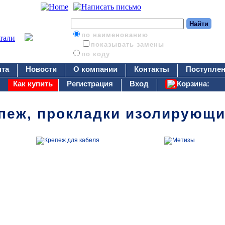
по наименованию
показывать замены
по коду
нта
Новости
О компании
Контакты
Поступлен
Как купить
Регистрация
Вход
Корзина:
пеж, прокладки изолирующ