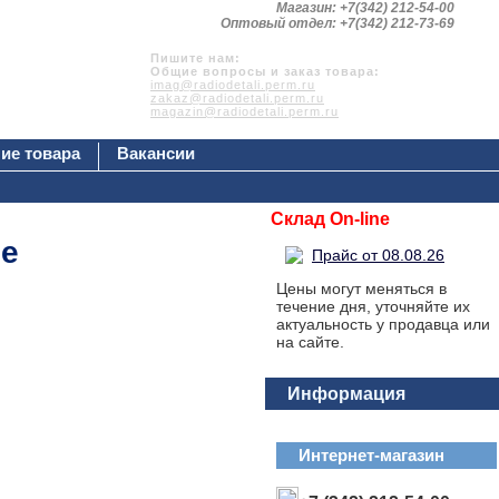
Магазин: +7(342) 212-54-00
Оптовый отдел: +7(342) 212-73-69
Пишите нам:
Общие вопросы и заказ товара:
imag@radiodetali.perm.ru
zakaz@radiodetali.perm.ru
magazin@radiodetali.perm.ru
ие товара
Вакансии
Склад On-line
ие
Прайс от 08.08.26
Цены могут меняться в
течение дня, уточняйте их
актуальность у продавца или
на сайте.
Информация
Интернет-магазин