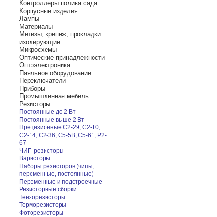
Контроллеры полива сада
Корпусные изделия
Лампы
Материалы
Метизы, крепеж, прокладки
изолирующие
Микросхемы
Оптические принадлежности
Оптоэлектроника
Паяльное оборудование
Переключатели
Приборы
Промышленная мебель
Резисторы
Постоянные до 2 Вт
Постоянные выше 2 Вт
Прецизионные С2-29, С2-10,
С2-14, С2-36, С5-5В, С5-61, Р2-
67
ЧИП-резисторы
Варисторы
Наборы резисторов (чипы,
переменные, постоянные)
Переменные и подстроечные
Резисторные сборки
Тензорезисторы
Терморезисторы
Фоторезисторы