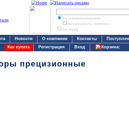
по наименованию
показывать замены
по коду
нта
Новости
О компании
Контакты
Поступлен
Как купить
Регистрация
Вход
Корзина:
оры прецизионные