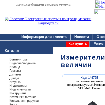
детали
успеха
маленькие
большого
Информация для клиента
Новости
О ко
Как купить
Регис
Каталог
Измерители
Вентиляторы
величин
Видеонаблюдение
Виланд
Герконы
Датчики
Код: 149725
Диоды
интеллектуальный
Игрушки
программируемый:Измери
Индикаторы
SPPM-28 Dwyer
Индуктивности
Инструмент
Источники питания
Кабельная продукция
Книги