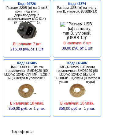
Код: 99726
Код: 47874
Разъем 220В (п) на блок 3
Разъем USB (м) на плату,
конт., под винт,
тип В, угловой, (USBB-1J)
держ.предохр.,с
выключателем (AC-014)
(KLS1-AS-303-1)
В наличии: 6 шт
В наличии: 7 шт
30,00 руб.
от 1 шт
216,00 руб.
от 1 шт
Код: 143485
Код: 143486
IMG-R30B-CF-лента
IMG-R30WW-CF-лента
герметичная SMD3020 (60
герметичная SMD3020 (60
LED/м) 12VD СИНИЙ , 3,2Вт/
LED/м) 12VDC БЕЛЫЙ
м (3 метра в упаковке +
ТЕПЛЫЙ , 3,2Вт/м (3 метра в
фурнитура)
упаковке + фурнитура)
В наличии: 10 упак.
В наличии: 10 упак.
350,00 руб.
от 1 упак.
350,00 руб.
от 1 упак.
Телефоны: