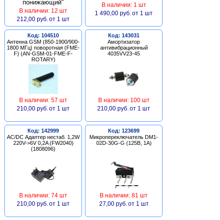
В наличии: 1 шт
В наличии: 12 шт
1 490,00 руб.
от 1 шт
212,00 руб.
от 1 шт
Код: 104510
Код: 143031
Антенна GSM (850-1900/900-
Амортизатор
1800 МГц) поворотная (FME-
антивибрационный
F) (AN-GSM-01-FME-F-
4035VV23-45
ROTARY)
В наличии: 57 шт
В наличии: 100 шт
210,00 руб.
от 1 шт
210,00 руб.
от 1 шт
Код: 142999
Код: 123699
AC/DC Адаптер нестаб. 1,2W
Микропереключатель DM1-
220V->6V 0,2A (FW2040)
02D-30G-G (125В, 1А)
(1808096)
В наличии: 74 шт
В наличии: 81 шт
210,00 руб.
от 1 шт
27,00 руб.
от 1 шт