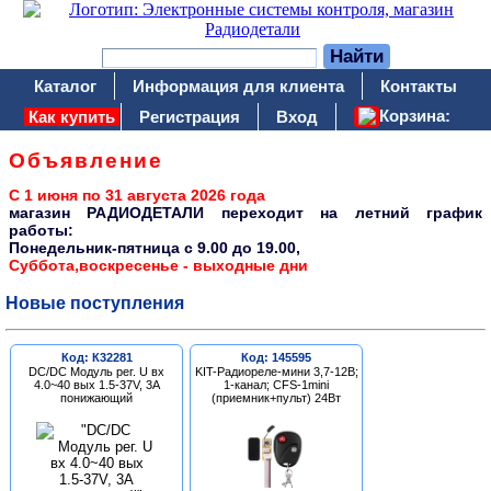
Каталог
Информация для клиента
Контакты
Корзина:
Как купить
Регистрация
Вход
Объявление
С 1 июня по 31 августа 2026 года
магазин РАДИОДЕТАЛИ переходит на летний график
работы:
Понедельник-пятница c 9.00 до 19.00,
Суббота,воскресенье - выходные дни
Новые поступления
Код: К32281
Код: 145595
DC/DC Модуль рег. U вх
KIT-Радиореле-мини 3,7-12В;
4.0~40 вых 1.5-37V, 3A
1-канал; CFS-1mini
понижающий
(приемник+пульт) 24Вт