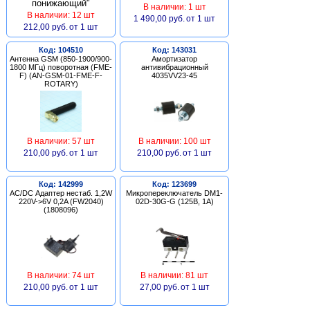
В наличии: 1 шт
В наличии: 12 шт
1 490,00 руб.
от 1 шт
212,00 руб.
от 1 шт
Код: 104510
Код: 143031
Антенна GSM (850-1900/900-
Амортизатор
1800 МГц) поворотная (FME-
антивибрационный
F) (AN-GSM-01-FME-F-
4035VV23-45
ROTARY)
В наличии: 57 шт
В наличии: 100 шт
210,00 руб.
от 1 шт
210,00 руб.
от 1 шт
Код: 142999
Код: 123699
AC/DC Адаптер нестаб. 1,2W
Микропереключатель DM1-
220V->6V 0,2A (FW2040)
02D-30G-G (125В, 1А)
(1808096)
В наличии: 74 шт
В наличии: 81 шт
210,00 руб.
от 1 шт
27,00 руб.
от 1 шт