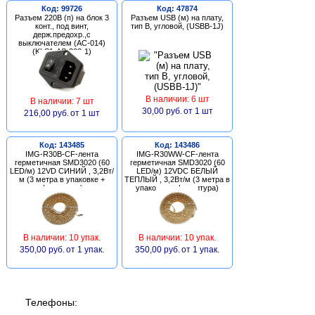
Код: 99726
Код: 47874
Разъем 220В (п) на блок 3
Разъем USB (м) на плату,
конт., под винт,
тип В, угловой, (USBB-1J)
держ.предохр.,с
выключателем (AC-014)
(KLS1-AS-303-1)
В наличии: 6 шт
В наличии: 7 шт
30,00 руб.
от 1 шт
216,00 руб.
от 1 шт
Код: 143485
Код: 143486
IMG-R30B-CF-лента
IMG-R30WW-CF-лента
герметичная SMD3020 (60
герметичная SMD3020 (60
LED/м) 12VD СИНИЙ , 3,2Вт/
LED/м) 12VDC БЕЛЫЙ
м (3 метра в упаковке +
ТЕПЛЫЙ , 3,2Вт/м (3 метра в
фурнитура)
упаковке + фурнитура)
В наличии: 10 упак.
В наличии: 10 упак.
350,00 руб.
от 1 упак.
350,00 руб.
от 1 упак.
Телефоны: