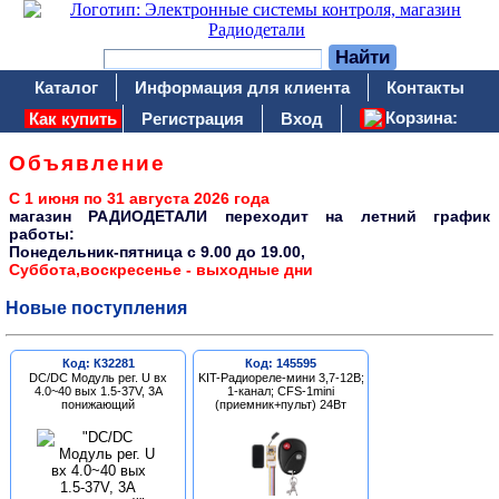
Каталог
Информация для клиента
Контакты
Корзина:
Как купить
Регистрация
Вход
Объявление
С 1 июня по 31 августа 2026 года
магазин РАДИОДЕТАЛИ переходит на летний график
работы:
Понедельник-пятница c 9.00 до 19.00,
Суббота,воскресенье - выходные дни
Новые поступления
Код: К32281
Код: 145595
DC/DC Модуль рег. U вх
KIT-Радиореле-мини 3,7-12В;
4.0~40 вых 1.5-37V, 3A
1-канал; CFS-1mini
понижающий
(приемник+пульт) 24Вт