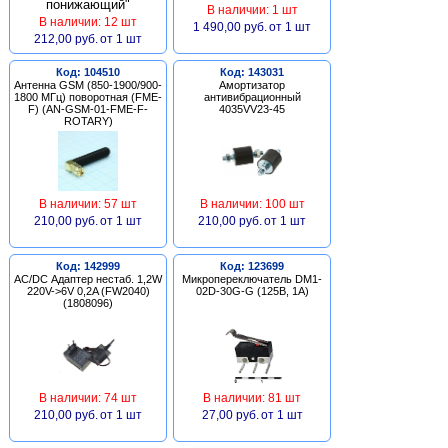
В наличии: 1 шт
В наличии: 12 шт
1 490,00 руб.
от 1 шт
212,00 руб.
от 1 шт
Код: 104510
Код: 143031
Антенна GSM (850-1900/900-
Амортизатор
1800 МГц) поворотная (FME-
антивибрационный
F) (AN-GSM-01-FME-F-
4035VV23-45
ROTARY)
В наличии: 57 шт
В наличии: 100 шт
210,00 руб.
от 1 шт
210,00 руб.
от 1 шт
Код: 142999
Код: 123699
AC/DC Адаптер нестаб. 1,2W
Микропереключатель DM1-
220V->6V 0,2A (FW2040)
02D-30G-G (125В, 1А)
(1808096)
В наличии: 74 шт
В наличии: 81 шт
210,00 руб.
от 1 шт
27,00 руб.
от 1 шт