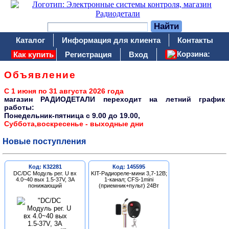
Каталог
Информация для клиента
Контакты
Корзина:
Как купить
Регистрация
Вход
Объявление
С 1 июня по 31 августа 2026 года
магазин РАДИОДЕТАЛИ переходит на летний график
работы:
Понедельник-пятница c 9.00 до 19.00,
Суббота,воскресенье - выходные дни
Новые поступления
Код: К32281
Код: 145595
DC/DC Модуль рег. U вх
KIT-Радиореле-мини 3,7-12В;
4.0~40 вых 1.5-37V, 3A
1-канал; CFS-1mini
понижающий
(приемник+пульт) 24Вт