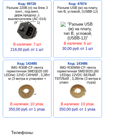
Код: 99726
Код: 47874
Разъем 220В (п) на блок 3
Разъем USB (м) на плату,
конт., под винт,
тип В, угловой, (USBB-1J)
держ.предохр.,с
выключателем (AC-014)
(KLS1-AS-303-1)
В наличии: 6 шт
В наличии: 7 шт
30,00 руб.
от 1 шт
216,00 руб.
от 1 шт
Код: 143485
Код: 143486
IMG-R30B-CF-лента
IMG-R30WW-CF-лента
герметичная SMD3020 (60
герметичная SMD3020 (60
LED/м) 12VD СИНИЙ , 3,2Вт/
LED/м) 12VDC БЕЛЫЙ
м (3 метра в упаковке +
ТЕПЛЫЙ , 3,2Вт/м (3 метра в
фурнитура)
упаковке + фурнитура)
В наличии: 10 упак.
В наличии: 10 упак.
350,00 руб.
от 1 упак.
350,00 руб.
от 1 упак.
Телефоны: