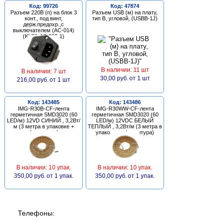
Код: 99726
Код: 47874
Разъем 220В (п) на блок 3
Разъем USB (м) на плату,
конт., под винт,
тип В, угловой, (USBB-1J)
держ.предохр.,с
выключателем (AC-014)
(KLS1-AS-303-1)
В наличии: 11 шт
В наличии: 7 шт
30,00 руб.
от 1 шт
216,00 руб.
от 1 шт
Код: 143485
Код: 143486
IMG-R30B-CF-лента
IMG-R30WW-CF-лента
герметичная SMD3020 (60
герметичная SMD3020 (60
LED/м) 12VD СИНИЙ , 3,2Вт/
LED/м) 12VDC БЕЛЫЙ
м (3 метра в упаковке +
ТЕПЛЫЙ , 3,2Вт/м (3 метра в
фурнитура)
упаковке + фурнитура)
В наличии: 10 упак.
В наличии: 10 упак.
350,00 руб.
от 1 упак.
350,00 руб.
от 1 упак.
Телефоны: