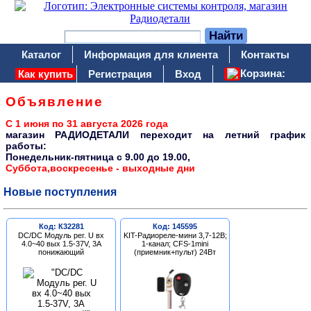
Каталог
Информация для клиента
Контакты
Корзина:
Как купить
Регистрация
Вход
Объявление
С 1 июня по 31 августа 2026 года
магазин РАДИОДЕТАЛИ переходит на летний график
работы:
Понедельник-пятница c 9.00 до 19.00,
Суббота,воскресенье - выходные дни
Новые поступления
Код: К32281
Код: 145595
DC/DC Модуль рег. U вх
KIT-Радиореле-мини 3,7-12В;
4.0~40 вых 1.5-37V, 3A
1-канал; CFS-1mini
понижающий
(приемник+пульт) 24Вт