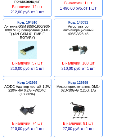
В наличии: 1 шт
В наличии: 12 шт
1 490,00 руб.
от 1 шт
212,00 руб.
от 1 шт
Код: 104510
Код: 143031
Антенна GSM (850-1900/900-
Амортизатор
1800 МГц) поворотная (FME-
антивибрационный
F) (AN-GSM-01-FME-F-
4035VV23-45
ROTARY)
В наличии: 57 шт
В наличии: 100 шт
210,00 руб.
от 1 шт
210,00 руб.
от 1 шт
Код: 142999
Код: 123699
AC/DC Адаптер нестаб. 1,2W
Микропереключатель DM1-
220V->6V 0,2A (FW2040)
02D-30G-G (125В, 1А)
(1808096)
В наличии: 74 шт
В наличии: 81 шт
210,00 руб.
от 1 шт
27,00 руб.
от 1 шт