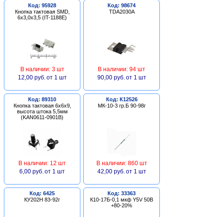
Код: 95928
Код: 98674
Кнопка тактовая SMD,
TDA2030A
6х3,0х3,5 (IT-1188E)
В наличии: 3 шт
В наличии: 94 шт
12,00 руб.
от 1 шт
90,00 руб.
от 1 шт
Код: 89310
Код: К12526
Кнопка тактовая 6х6х9,
МК-10-3 гр.Б 90-98г
высота штока 5,5мм
(KAN0611-0901B)
В наличии: 12 шт
В наличии: 860 шт
6,00 руб.
от 1 шт
42,00 руб.
от 1 шт
Код: 6425
Код: 33363
КУ202Н 83-92г
К10-17Б-0,1 мкф Y5V 50В
+80-20%