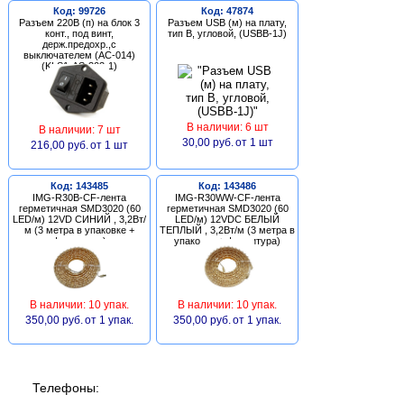
Код: 99726
Код: 47874
Разъем 220В (п) на блок 3
Разъем USB (м) на плату,
конт., под винт,
тип В, угловой, (USBB-1J)
держ.предохр.,с
выключателем (AC-014)
(KLS1-AS-303-1)
В наличии: 6 шт
В наличии: 7 шт
30,00 руб.
от 1 шт
216,00 руб.
от 1 шт
Код: 143485
Код: 143486
IMG-R30B-CF-лента
IMG-R30WW-CF-лента
герметичная SMD3020 (60
герметичная SMD3020 (60
LED/м) 12VD СИНИЙ , 3,2Вт/
LED/м) 12VDC БЕЛЫЙ
м (3 метра в упаковке +
ТЕПЛЫЙ , 3,2Вт/м (3 метра в
фурнитура)
упаковке + фурнитура)
В наличии: 10 упак.
В наличии: 10 упак.
350,00 руб.
от 1 упак.
350,00 руб.
от 1 упак.
Телефоны: