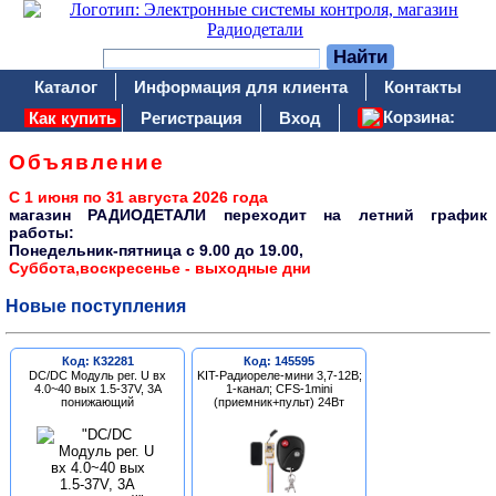
Каталог
Информация для клиента
Контакты
Корзина:
Как купить
Регистрация
Вход
Объявление
С 1 июня по 31 августа 2026 года
магазин РАДИОДЕТАЛИ переходит на летний график
работы:
Понедельник-пятница c 9.00 до 19.00,
Суббота,воскресенье - выходные дни
Новые поступления
Код: К32281
Код: 145595
DC/DC Модуль рег. U вх
KIT-Радиореле-мини 3,7-12В;
4.0~40 вых 1.5-37V, 3A
1-канал; CFS-1mini
понижающий
(приемник+пульт) 24Вт