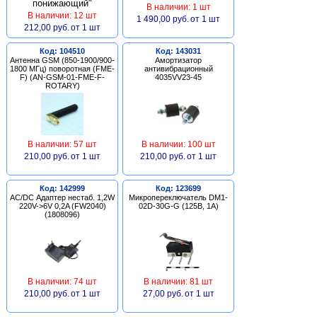
В наличии: 1 шт
В наличии: 12 шт
1 490,00 руб.
от 1 шт
212,00 руб.
от 1 шт
Код: 104510
Код: 143031
Антенна GSM (850-1900/900-
Амортизатор
1800 МГц) поворотная (FME-
антивибрационный
F) (AN-GSM-01-FME-F-
4035VV23-45
ROTARY)
В наличии: 57 шт
В наличии: 100 шт
210,00 руб.
от 1 шт
210,00 руб.
от 1 шт
Код: 142999
Код: 123699
AC/DC Адаптер нестаб. 1,2W
Микропереключатель DM1-
220V->6V 0,2A (FW2040)
02D-30G-G (125В, 1А)
(1808096)
В наличии: 74 шт
В наличии: 81 шт
210,00 руб.
от 1 шт
27,00 руб.
от 1 шт