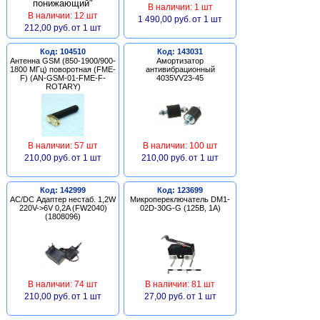
В наличии: 1 шт
В наличии: 12 шт
1 490,00 руб.
от 1 шт
212,00 руб.
от 1 шт
Код: 104510
Код: 143031
Антенна GSM (850-1900/900-
Амортизатор
1800 МГц) поворотная (FME-
антивибрационный
F) (AN-GSM-01-FME-F-
4035VV23-45
ROTARY)
В наличии: 57 шт
В наличии: 100 шт
210,00 руб.
от 1 шт
210,00 руб.
от 1 шт
Код: 142999
Код: 123699
AC/DC Адаптер нестаб. 1,2W
Микропереключатель DM1-
220V->6V 0,2A (FW2040)
02D-30G-G (125В, 1А)
(1808096)
В наличии: 74 шт
В наличии: 81 шт
210,00 руб.
от 1 шт
27,00 руб.
от 1 шт