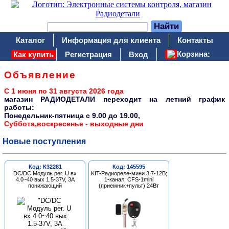
Каталог
Информация для клиента
Контакты
Корзина:
Как купить
Регистрация
Вход
Объявление
С 1 июня по 31 августа 2026 года
магазин РАДИОДЕТАЛИ переходит на летний график
работы:
Понедельник-пятница c 9.00 до 19.00,
Суббота,воскресенье - выходные дни
Новые поступления
Код: К32281
Код: 145595
DC/DC Модуль рег. U вх
KIT-Радиореле-мини 3,7-12В;
4.0~40 вых 1.5-37V, 3A
1-канал; CFS-1mini
понижающий
(приемник+пульт) 24Вт