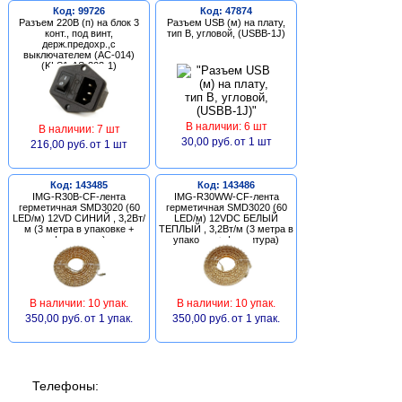
Код: 99726
Код: 47874
Разъем 220В (п) на блок 3
Разъем USB (м) на плату,
конт., под винт,
тип В, угловой, (USBB-1J)
держ.предохр.,с
выключателем (AC-014)
(KLS1-AS-303-1)
В наличии: 6 шт
В наличии: 7 шт
30,00 руб.
от 1 шт
216,00 руб.
от 1 шт
Код: 143485
Код: 143486
IMG-R30B-CF-лента
IMG-R30WW-CF-лента
герметичная SMD3020 (60
герметичная SMD3020 (60
LED/м) 12VD СИНИЙ , 3,2Вт/
LED/м) 12VDC БЕЛЫЙ
м (3 метра в упаковке +
ТЕПЛЫЙ , 3,2Вт/м (3 метра в
фурнитура)
упаковке + фурнитура)
В наличии: 10 упак.
В наличии: 10 упак.
350,00 руб.
от 1 упак.
350,00 руб.
от 1 упак.
Телефоны: