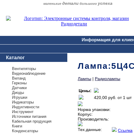
детали
успеха
маленькие
большого
Информация для клие
Каталог
Лампа:5Ц4С
Вентиляторы
Видеонаблюдение
Виланд
Лампы
|
Радиолампы
Герконы
Датчики
Цены:
Диоды
Игрушки
420,00 руб.
от 1 шт
Индикаторы
Индуктивности
Норма упаковки:
Инструмент
Корпус:
Источники питания
Производитель:
Кабельная продукция
Книги
Тех.данные:
Ссылка
Конденсаторы