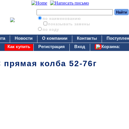
по наименованию
показывать замены
по коду
нта
Новости
О компании
Контакты
Поступлен
Как купить
Регистрация
Вход
Корзина:
 прямая колба 52-76г