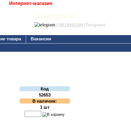
Интернет-магазин
+7 (342) 212-54-00
+79519262106
(Telegram)
ие товара
Вакансии
Код
52653
В наличии:
1 шт