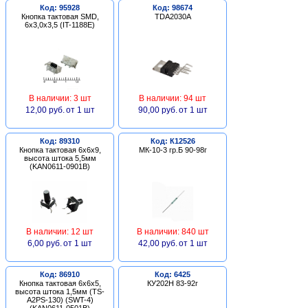
Код: 95928
Код: 98674
Кнопка тактовая SMD,
TDA2030A
6х3,0х3,5 (IT-1188E)
В наличии: 3 шт
В наличии: 94 шт
12,00 руб.
от 1 шт
90,00 руб.
от 1 шт
Код: 89310
Код: К12526
Кнопка тактовая 6х6х9,
МК-10-3 гр.Б 90-98г
высота штока 5,5мм
(KAN0611-0901B)
В наличии: 12 шт
В наличии: 840 шт
6,00 руб.
от 1 шт
42,00 руб.
от 1 шт
Код: 86910
Код: 6425
Кнопка тактовая 6х6х5,
КУ202Н 83-92г
высота штока 1,5мм (TS-
A2PS-130) (SWT-4)
(KAN0611-0501B)