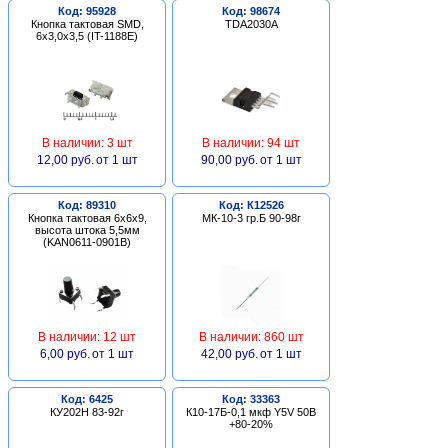
Код: 95928
Код: 98674
Кнопка тактовая SMD,
TDA2030A
6х3,0х3,5 (IT-1188E)
В наличии: 3 шт
В наличии: 94 шт
12,00 руб.
от 1 шт
90,00 руб.
от 1 шт
Код: 89310
Код: К12526
Кнопка тактовая 6х6х9,
МК-10-3 гр.Б 90-98г
высота штока 5,5мм
(KAN0611-0901B)
В наличии: 12 шт
В наличии: 860 шт
6,00 руб.
от 1 шт
42,00 руб.
от 1 шт
Код: 6425
Код: 33363
КУ202Н 83-92г
К10-17Б-0,1 мкф Y5V 50В
+80-20%