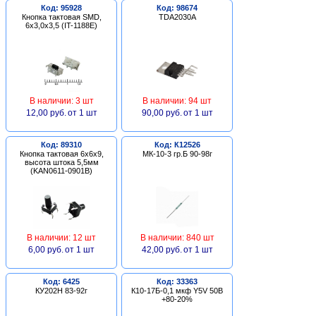
Код: 95928
Код: 98674
Кнопка тактовая SMD,
TDA2030A
6х3,0х3,5 (IT-1188E)
В наличии: 3 шт
В наличии: 94 шт
12,00 руб.
от 1 шт
90,00 руб.
от 1 шт
Код: 89310
Код: К12526
Кнопка тактовая 6х6х9,
МК-10-3 гр.Б 90-98г
высота штока 5,5мм
(KAN0611-0901B)
В наличии: 12 шт
В наличии: 840 шт
6,00 руб.
от 1 шт
42,00 руб.
от 1 шт
Код: 6425
Код: 33363
КУ202Н 83-92г
К10-17Б-0,1 мкф Y5V 50В
+80-20%