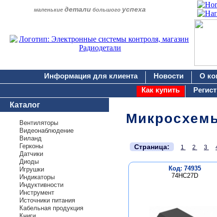
детали
успеха
маленькие
большого
Информация для клиента
Новости
О ко
Как купить
Регис
Каталог
Микросхем
Вентиляторы
Видеонаблюдение
Виланд
.
Герконы
Страница:
1
2
3
Датчики
Диоды
Код: 74935
Игрушки
74HC27D
Индикаторы
Индуктивности
Инструмент
Источники питания
Кабельная продукция
Книги