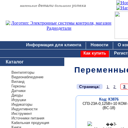
детали
успеха
маленькие
большого
Информация для клиента
Новости
О ко
Как купить
Регис
Каталог
Переменные
Вентиляторы
Видеонаблюдение
Виланд
.
Герконы
Страница:
3
1
2
Датчики
Диоды
Код: К3876
Игрушки
СП3-23А-0,125Вт-10 КОМ
Индикаторы
(ВС-18)
Индуктивности
Инструмент
Источники питания
Кабельная продукция
Книги