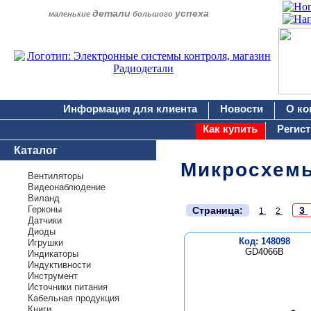
детали
успеха
маленькие
большого
Информация для клиента
Новости
О ко
Как купить
Регис
Каталог
Микросхем
Вентиляторы
Видеонаблюдение
Виланд
.
Герконы
Страница:
3
1
2
Датчики
Диоды
Код: 148098
Игрушки
GD4066B
Индикаторы
Индуктивности
Инструмент
Источники питания
Кабельная продукция
Книги