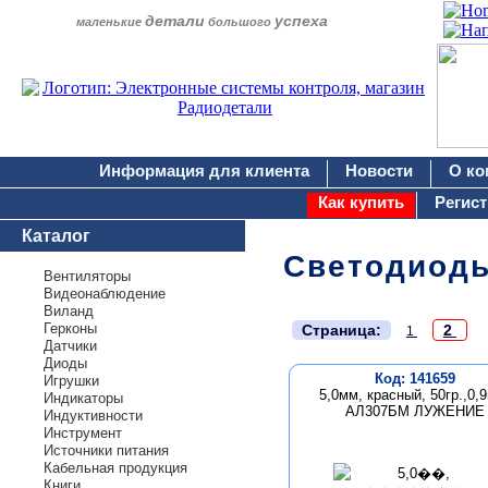
детали
успеха
маленькие
большого
Информация для клиента
Новости
О ко
Как купить
Регис
Каталог
Светодиод
Вентиляторы
Видеонаблюдение
Виланд
.
Герконы
Страница:
2
1
Датчики
Диоды
Код: 141659
Игрушки
5,0мм, красный, 50гр.,0,
Индикаторы
АЛ307БМ ЛУЖЕНИЕ
Индуктивности
Инструмент
Источники питания
Кабельная продукция
Книги