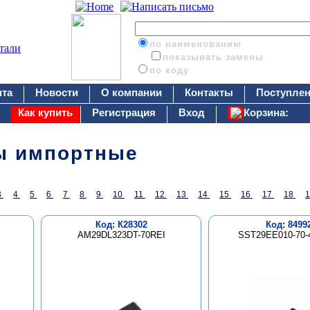
по наименованию
показывать замены
по коду
нта
Новости
О компании
Контакты
Поступлен
Как купить
Регистрация
Вход
Корзина:
ы импортные
3
4
5
6
7
8
9
10
11
12
13
14
15
16
17
18
Код: К28302
Код: 8499
AM29DL323DT-70REI
SST29EE010-70-