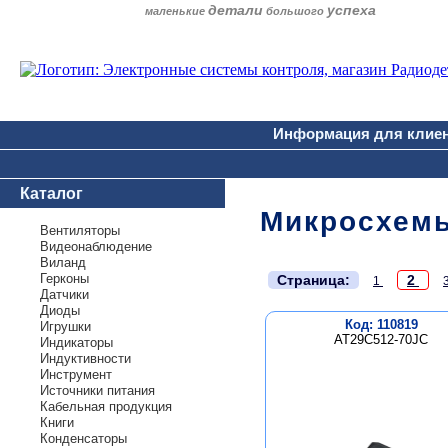
детали
успеха
маленькие
большого
Информация для клие
Каталог
Микросхем
Вентиляторы
Видеонаблюдение
Виланд
.
Герконы
Страница:
2
1
Датчики
Диоды
Код: 110819
Игрушки
AT29C512-70JC
Индикаторы
Индуктивности
Инструмент
Источники питания
Кабельная продукция
Книги
Конденсаторы