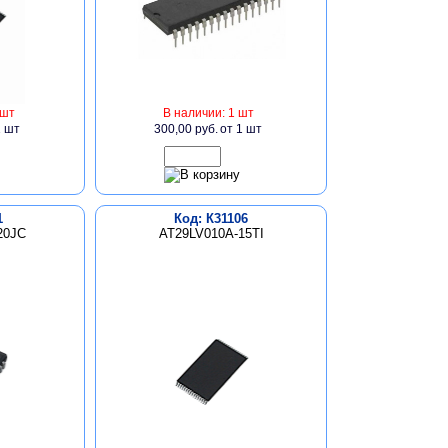
 шт
В наличии: 1 шт
1 шт
300,00 руб.
от 1 шт
1
Код: К31106
20JC
AT29LV010A-15TI