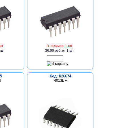
шт
В наличии: 1 шт
 шт
36,00 руб.
от 1 шт
5
Код: К26674
TI
4013BF