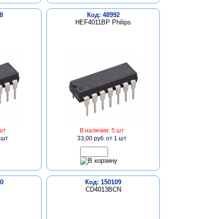
8
Код: 48992
HEF4011BP Philips
шт
В наличии: 5 шт
 шт
33,00 руб.
от 1 шт
0
Код: 150109
CD4013BCN