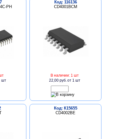
7
Код: 116136
-4C-PH
CD4001BCM
шт
В наличии: 1 шт
1 шт
22,00 руб.
от 1 шт
2
Код: К15655
T
CD4002BE