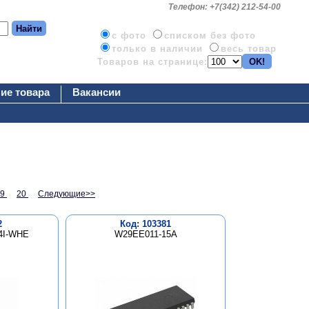
Телефон: +7(342) 212-54-00
c фото
списком без фото
только в наличии
весь товар
Товаров на странице:
ие товара
Вакансии
19
20
Следующие>>
2
Код: 103381
4I-WHE
W29EE011-15A