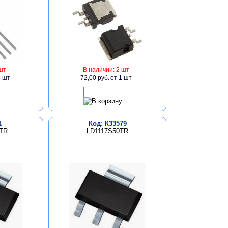
шт
В наличии: 2 шт
1 шт
72,00 руб.
от 1 шт
1
Код: К33579
TR
LD1117S50TR