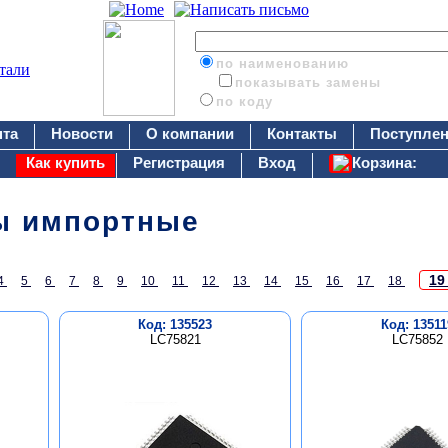
по наименованию
показывать замены
по коду
нта
Новости
О компании
Контакты
Поступлен
Как купить
Регистрация
Вход
Корзина:
ы импортные
1
4
5
6
7
8
9
10
11
12
13
14
15
16
17
18
Код: 135523
Код: 13511
LC75821
LC75852