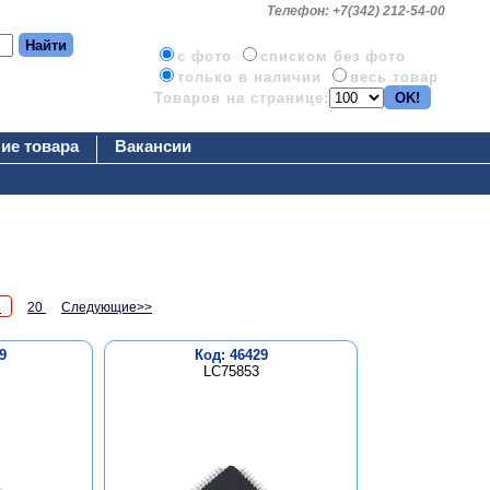
Телефон: +7(342) 212-54-00
c фото
списком без фото
только в наличии
весь товар
Товаров на странице:
ие товара
Вакансии
9
20
Следующие>>
9
Код: 46429
LC75853