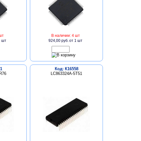
шт
В наличии: 4 шт
1 шт
924,00 руб.
от 1 шт
1
Код: К16558
R76
LC863324A-5T51