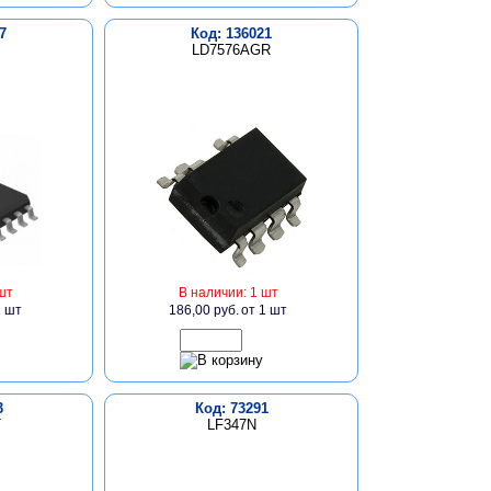
7
Код: 136021
LD7576AGR
шт
В наличии: 1 шт
1 шт
186,00 руб.
от 1 шт
3
Код: 73291
T
LF347N