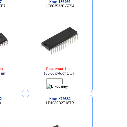
7
Код: 135469
6F7
LC863532C-57S4
шт
В наличии: 1 шт
1 шт
180,00 руб.
от 1 шт
2
Код: К19882
0
LD1086D2T18TR