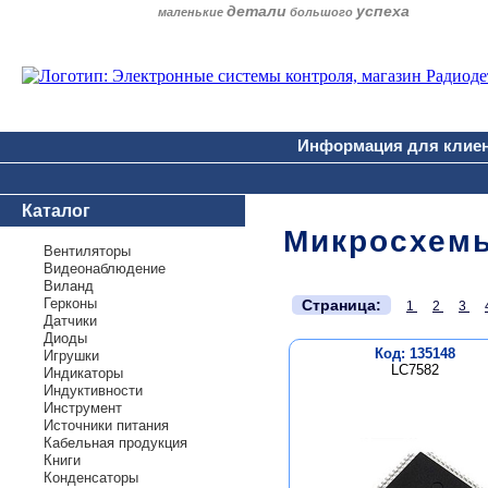
детали
успеха
маленькие
большого
Информация для клие
Каталог
Микросхем
Вентиляторы
Видеонаблюдение
Виланд
.
Герконы
Страница:
1
2
3
Датчики
Диоды
Код: 135148
Игрушки
LC7582
Индикаторы
Индуктивности
Инструмент
Источники питания
Кабельная продукция
Книги
Конденсаторы