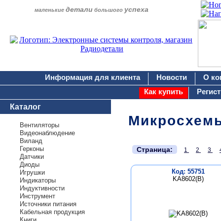
детали
успеха
маленькие
большого
Информация для клиента
Новости
О ко
Как купить
Регис
Каталог
Микросхем
Вентиляторы
Видеонаблюдение
Виланд
.
Герконы
Страница:
1
2
3
Датчики
Диоды
Код: 55751
Игрушки
KA8602(B)
Индикаторы
Индуктивности
Инструмент
Источники питания
Кабельная продукция
Книги