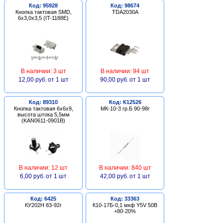
Код: 95928
Код: 98674
Кнопка тактовая SMD,
TDA2030A
6х3,0х3,5 (IT-1188E)
В наличии: 3 шт
В наличии: 94 шт
12,00 руб.
от 1 шт
90,00 руб.
от 1 шт
Код: 89310
Код: К12526
Кнопка тактовая 6х6х9,
МК-10-3 гр.Б 90-98г
высота штока 5,5мм
(KAN0611-0901B)
В наличии: 12 шт
В наличии: 840 шт
6,00 руб.
от 1 шт
42,00 руб.
от 1 шт
Код: 6425
Код: 33363
КУ202Н 83-92г
К10-17Б-0,1 мкф Y5V 50В
+80-20%