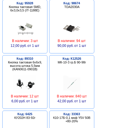
Код: 95928
Код: 98674
Кнопка тактовая SMD,
TDA2030A
6х3,0х3,5 (IT-1188E)
В наличии: 3 шт
В наличии: 94 шт
12,00 руб.
от 1 шт
90,00 руб.
от 1 шт
Код: 89310
Код: К12526
Кнопка тактовая 6х6х9,
МК-10-3 гр.Б 90-98г
высота штока 5,5мм
(KAN0611-0901B)
В наличии: 12 шт
В наличии: 840 шт
6,00 руб.
от 1 шт
42,00 руб.
от 1 шт
Код: 6425
Код: 33363
КУ202Н 83-92г
К10-17Б-0,1 мкф Y5V 50В
+80-20%