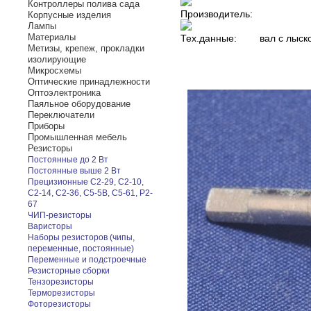
Контроллеры полива сада
Производитель:
Корпусные изделия
Лампы
Материалы
Тех.данные:
вал с лыск
Метизы, крепеж, прокладки
изолирующие
Микросхемы
Оптические принадлежности
Оптоэлектроника
Паяльное оборудование
Переключатели
Приборы
Промышленная мебель
Резисторы
Постоянные до 2 Вт
Постоянные выше 2 Вт
Прецизионные С2-29, С2-10,
С2-14, С2-36, С5-5В, С5-61, Р2-
67
ЧИП-резисторы
Варисторы
Наборы резисторов (чипы,
переменные, постоянные)
Переменные и подстроечные
Резисторные сборки
Тензорезисторы
Терморезисторы
Фоторезисторы