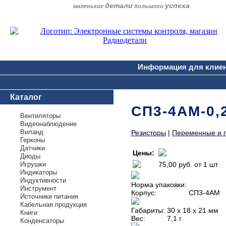
детали
успеха
маленькие
большого
Информация для клие
Каталог
СП3-4АМ-0,2
Вентиляторы
Видеонаблюдение
Виланд
Резисторы
|
Переменные и 
Герконы
Датчики
Цены:
Диоды
Игрушки
75,00 руб.
от 1 шт
Индикаторы
Индуктивности
Норма упаковки:
Инструмент
Корпус:
СП3-4АМ
Источники питания
Кабельная продукция
Габариты:
30 х 18 х 21 мм
Книги
Вес:
7,1 г
Конденсаторы