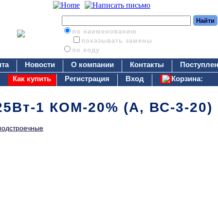
по наименованию
показывать замены
по коду
нта
Новости
О компании
Контакты
Поступлен
Как купить
Регистрация
Вход
Корзина:
5Вт-1 КОМ-20% (А, ВС-3-20)
подстроечные