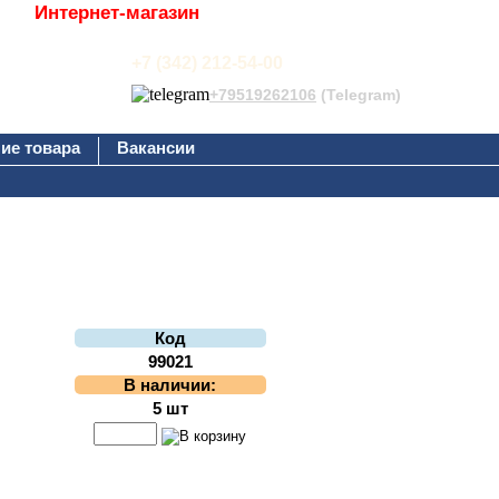
Интернет-магазин
+7 (342) 212-54-00
+79519262106
(Telegram)
ие товара
Вакансии
Код
99021
В наличии:
5 шт