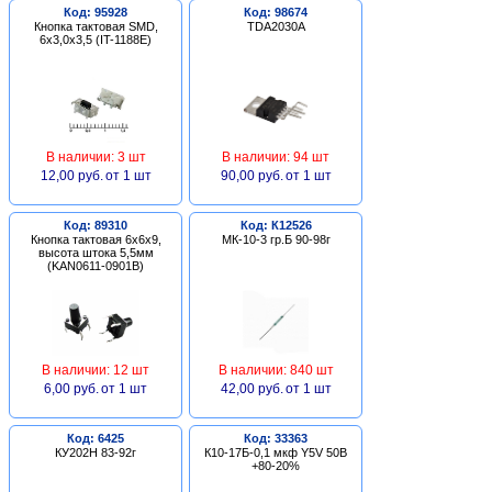
Код: 95928
Код: 98674
Кнопка тактовая SMD,
TDA2030A
6х3,0х3,5 (IT-1188E)
В наличии: 3 шт
В наличии: 94 шт
12,00 руб.
от 1 шт
90,00 руб.
от 1 шт
Код: 89310
Код: К12526
Кнопка тактовая 6х6х9,
МК-10-3 гр.Б 90-98г
высота штока 5,5мм
(KAN0611-0901B)
В наличии: 12 шт
В наличии: 840 шт
6,00 руб.
от 1 шт
42,00 руб.
от 1 шт
Код: 6425
Код: 33363
КУ202Н 83-92г
К10-17Б-0,1 мкф Y5V 50В
+80-20%