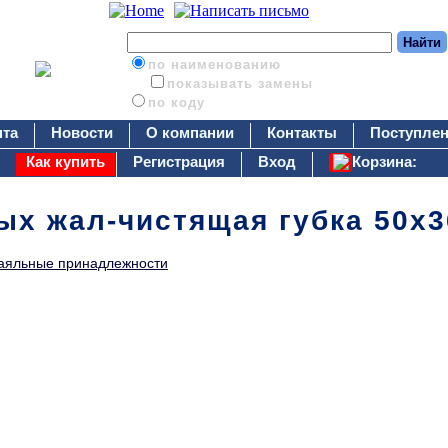
по наименованию
показывать замены
по коду
нта
Новости
О компании
Контакты
Поступлен
Как купить
Регистрация
Вход
Корзина:
ых жал-чистящая губка 50x
аяльные принадлежности