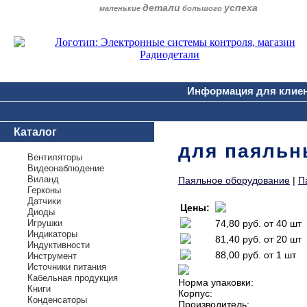
детали
успеха
маленькие
большого
Информация для клие
Каталог
для паяльн
Вентиляторы
Видеонаблюдение
Виланд
Паяльное оборудование
|
П
Герконы
Датчики
Цены:
Диоды
Игрушки
74,80 руб.
от 40 шт
Индикаторы
81,40 руб.
от 20 шт
Индуктивности
88,00 руб.
от 1 шт
Инструмент
Источники питания
Кабельная продукция
Норма упаковки:
Книги
Корпус:
Конденсаторы
Производитель: