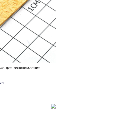
ько для ознакомления
он