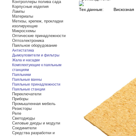
Контроллеры полива сада
Корпусные изделия
Тех.данные:
Вискозная
Лампы
Материалы
Метизы, крепеж, прокладки
изолирующие
Микросхемы
Оптические принадлежности
Оптоэлектроника
Паяльное оборудование
Антистатика
Дымоуловители и фильтры
Жала и насадки
Комплектующие к паяльным
станциям
Паяльники
Паяльные ванны
Паяльные принадлежности
Паяльные станции
Переключатели
Приборы
Промышленная мебель
Резисторы
Реле
Светодиоды
Силовые диоды и модули
Соединители
Средства разработки и