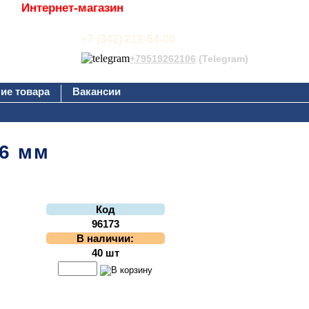
Интернет-магазин
+7 (342) 212-54-00
+79519262106
(Telegram)
ие товара
Вакансии
36 мм
Код
96173
В наличии:
40 шт