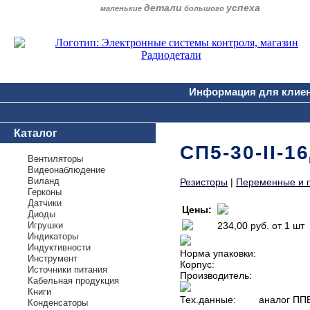
детали
успеха
маленькие
большого
Информация для клие
Каталог
СП5-30-II-1
Вентиляторы
Видеонаблюдение
Виланд
Резисторы
|
Переменные и 
Герконы
Датчики
Цены:
Диоды
Игрушки
234,00 руб.
от 1 шт
Индикаторы
Индуктивности
Норма упаковки:
Инструмент
Корпус:
Источники питания
Производитель:
Кабельная продукция
Книги
Тех.данные:
аналог ПП
Конденсаторы