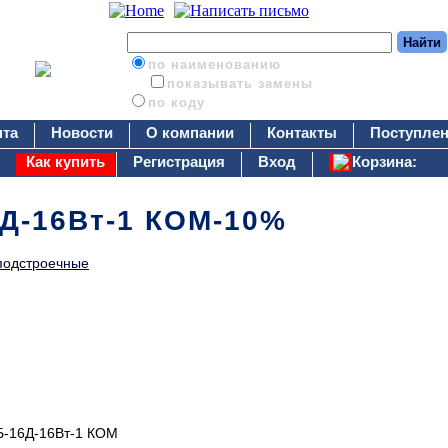
по наименованию
показывать замены
по коду
нта
Новости
О компании
Контакты
Поступлен
Как купить
Регистрация
Вход
Корзина:
6Д-16Вт-1 КОМ-10%
подстроечные
Б-16Д-16Вт-1 КОМ