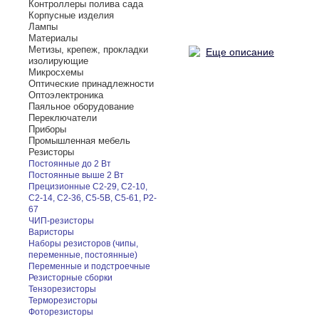
Контроллеры полива сада
Корпусные изделия
Лампы
Материалы
Метизы, крепеж, прокладки
Еще описание
изолирующие
Микросхемы
Оптические принадлежности
Оптоэлектроника
Паяльное оборудование
Переключатели
Приборы
Промышленная мебель
Резисторы
Постоянные до 2 Вт
Постоянные выше 2 Вт
Прецизионные С2-29, С2-10,
С2-14, С2-36, С5-5В, С5-61, Р2-
67
ЧИП-резисторы
Варисторы
Наборы резисторов (чипы,
переменные, постоянные)
Переменные и подстроечные
Резисторные сборки
Тензорезисторы
Терморезисторы
Фоторезисторы