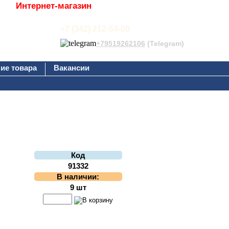
Интернет-магазин
+7 (342) 212-54-00
+79519262106
(Telegram)
ие товара
Вакансии
Код
91332
В наличии:
9 шт