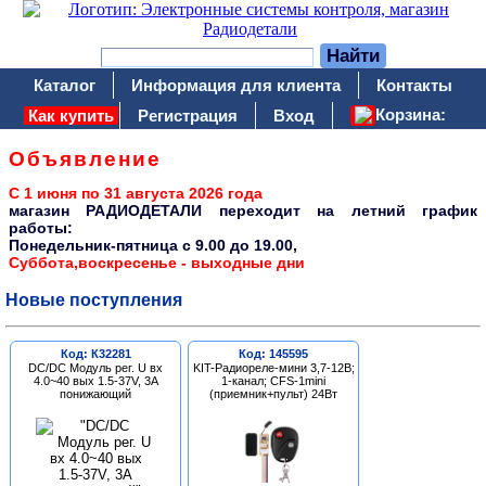
Каталог
Информация для клиента
Контакты
Корзина:
Как купить
Регистрация
Вход
Объявление
С 1 июня по 31 августа 2026 года
магазин РАДИОДЕТАЛИ переходит на летний график
работы:
Понедельник-пятница c 9.00 до 19.00,
Суббота,воскресенье - выходные дни
Новые поступления
Код: К32281
Код: 145595
DC/DC Модуль рег. U вх
KIT-Радиореле-мини 3,7-12В;
4.0~40 вых 1.5-37V, 3A
1-канал; CFS-1mini
понижающий
(приемник+пульт) 24Вт