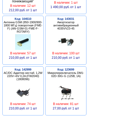
В наличии: 1 шт
В наличии: 12 шт
1 490,00 руб.
от 1 шт
212,00 руб.
от 1 шт
Код: 104510
Код: 143031
Антенна GSM (850-1900/900-
Амортизатор
1800 МГц) поворотная (FME-
антивибрационный
F) (AN-GSM-01-FME-F-
4035VV23-45
ROTARY)
В наличии: 57 шт
В наличии: 100 шт
210,00 руб.
от 1 шт
210,00 руб.
от 1 шт
Код: 142999
Код: 123699
AC/DC Адаптер нестаб. 1,2W
Микропереключатель DM1-
220V->6V 0,2A (FW2040)
02D-30G-G (125В, 1А)
(1808096)
В наличии: 74 шт
В наличии: 81 шт
210,00 руб.
от 1 шт
27,00 руб.
от 1 шт