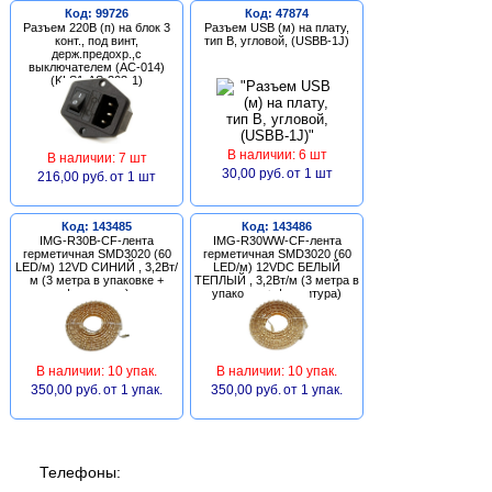
Код: 99726
Код: 47874
Разъем 220В (п) на блок 3
Разъем USB (м) на плату,
конт., под винт,
тип В, угловой, (USBB-1J)
держ.предохр.,с
выключателем (AC-014)
(KLS1-AS-303-1)
В наличии: 6 шт
В наличии: 7 шт
30,00 руб.
от 1 шт
216,00 руб.
от 1 шт
Код: 143485
Код: 143486
IMG-R30B-CF-лента
IMG-R30WW-CF-лента
герметичная SMD3020 (60
герметичная SMD3020 (60
LED/м) 12VD СИНИЙ , 3,2Вт/
LED/м) 12VDC БЕЛЫЙ
м (3 метра в упаковке +
ТЕПЛЫЙ , 3,2Вт/м (3 метра в
фурнитура)
упаковке + фурнитура)
В наличии: 10 упак.
В наличии: 10 упак.
350,00 руб.
от 1 упак.
350,00 руб.
от 1 упак.
Телефоны: