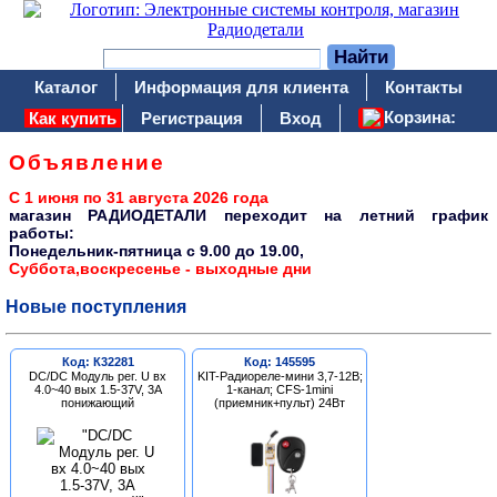
Каталог
Информация для клиента
Контакты
Корзина:
Как купить
Регистрация
Вход
Объявление
С 1 июня по 31 августа 2026 года
магазин РАДИОДЕТАЛИ переходит на летний график
работы:
Понедельник-пятница c 9.00 до 19.00,
Суббота,воскресенье - выходные дни
Новые поступления
Код: К32281
Код: 145595
DC/DC Модуль рег. U вх
KIT-Радиореле-мини 3,7-12В;
4.0~40 вых 1.5-37V, 3A
1-канал; CFS-1mini
понижающий
(приемник+пульт) 24Вт