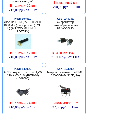
В наличии: 1 шт
В наличии: 12 шт
1 490,00 руб.
от 1 шт
212,00 руб.
от 1 шт
Код: 104510
Код: 143031
Антенна GSM (850-1900/900-
Амортизатор
1800 МГц) поворотная (FME-
антивибрационный
F) (AN-GSM-01-FME-F-
4035VV23-45
ROTARY)
В наличии: 57 шт
В наличии: 100 шт
210,00 руб.
от 1 шт
210,00 руб.
от 1 шт
Код: 142999
Код: 123699
AC/DC Адаптер нестаб. 1,2W
Микропереключатель DM1-
220V->6V 0,2A (FW2040)
02D-30G-G (125В, 1А)
(1808096)
В наличии: 74 шт
В наличии: 81 шт
210,00 руб.
от 1 шт
27,00 руб.
от 1 шт