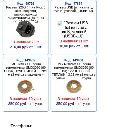
Код: 99726
Код: 47874
Разъем 220В (п) на блок 3
Разъем USB (м) на плату,
конт., под винт,
тип В, угловой, (USBB-1J)
держ.предохр.,с
выключателем (AC-014)
(KLS1-AS-303-1)
В наличии: 11 шт
В наличии: 7 шт
30,00 руб.
от 1 шт
216,00 руб.
от 1 шт
Код: 143485
Код: 143486
IMG-R30B-CF-лента
IMG-R30WW-CF-лента
герметичная SMD3020 (60
герметичная SMD3020 (60
LED/м) 12VD СИНИЙ , 3,2Вт/
LED/м) 12VDC БЕЛЫЙ
м (3 метра в упаковке +
ТЕПЛЫЙ , 3,2Вт/м (3 метра в
фурнитура)
упаковке + фурнитура)
В наличии: 10 упак.
В наличии: 10 упак.
350,00 руб.
от 1 упак.
350,00 руб.
от 1 упак.
Телефоны: