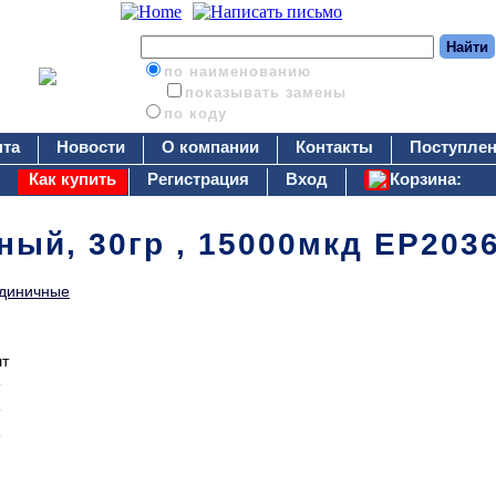
по наименованию
показывать замены
по коду
нта
Новости
О компании
Контакты
Поступлен
Как купить
Регистрация
Вход
Корзина:
ный, 30гр , 15000мкд EP203
диничные
шт