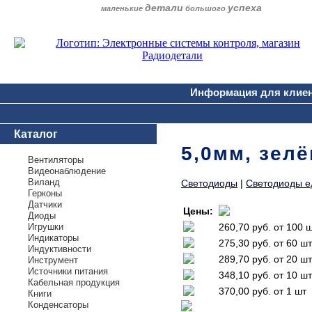
детали
успеха
маленькие
большого
Информация для клие
Каталог
5,0мм, зелё
Вентиляторы
Видеонаблюдение
Виланд
Светодиоды
|
Светодиоды е
Герконы
Датчики
Цены:
Диоды
Игрушки
260,70 руб.
от 100 
Индикаторы
275,30 руб.
от 60 шт
Индуктивности
289,70 руб.
от 20 шт
Инструмент
Источники питания
348,10 руб.
от 10 шт
Кабельная продукция
370,00 руб.
от 1 шт
Книги
Конденсаторы