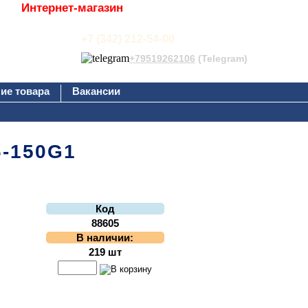
Интернет-магазин
+7 (342) 212-54-00
+79519262106
(Telegram)
ие товара
Вакансии
6-150G1
Код
88605
В наличии:
219 шт