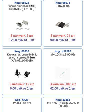
Код: 95928
Код: 98674
Кнопка тактовая SMD,
TDA2030A
6х3,0х3,5 (IT-1188E)
В наличии: 3 шт
В наличии: 94 шт
12,00 руб.
от 1 шт
90,00 руб.
от 1 шт
Код: 89310
Код: К12526
Кнопка тактовая 6х6х9,
МК-10-3 гр.Б 90-98г
высота штока 5,5мм
(KAN0611-0901B)
В наличии: 12 шт
В наличии: 840 шт
6,00 руб.
от 1 шт
42,00 руб.
от 1 шт
Код: 6425
Код: 33363
КУ202Н 83-92г
К10-17Б-0,1 мкф Y5V 50В
+80-20%