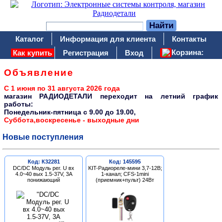
Каталог
Информация для клиента
Контакты
Корзина:
Как купить
Регистрация
Вход
Объявление
С 1 июня по 31 августа 2026 года
магазин РАДИОДЕТАЛИ переходит на летний график
работы:
Понедельник-пятница c 9.00 до 19.00,
Суббота,воскресенье - выходные дни
Новые поступления
Код: К32281
Код: 145595
DC/DC Модуль рег. U вх
KIT-Радиореле-мини 3,7-12В;
4.0~40 вых 1.5-37V, 3A
1-канал; CFS-1mini
понижающий
(приемник+пульт) 24Вт