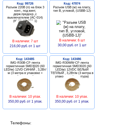
Код: 99726
Код: 47874
Разъем 220В (п) на блок 3
Разъем USB (м) на плату,
конт., под винт,
тип В, угловой, (USBB-1J)
держ.предохр.,с
выключателем (AC-014)
(KLS1-AS-303-1)
В наличии: 6 шт
В наличии: 7 шт
30,00 руб.
от 1 шт
216,00 руб.
от 1 шт
Код: 143485
Код: 143486
IMG-R30B-CF-лента
IMG-R30WW-CF-лента
герметичная SMD3020 (60
герметичная SMD3020 (60
LED/м) 12VD СИНИЙ , 3,2Вт/
LED/м) 12VDC БЕЛЫЙ
м (3 метра в упаковке +
ТЕПЛЫЙ , 3,2Вт/м (3 метра в
фурнитура)
упаковке + фурнитура)
В наличии: 10 упак.
В наличии: 10 упак.
350,00 руб.
от 1 упак.
350,00 руб.
от 1 упак.
Телефоны: