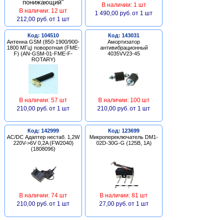
В наличии: 1 шт
В наличии: 12 шт
1 490,00 руб.
от 1 шт
212,00 руб.
от 1 шт
Код: 104510
Код: 143031
Антенна GSM (850-1900/900-
Амортизатор
1800 МГц) поворотная (FME-
антивибрационный
F) (AN-GSM-01-FME-F-
4035VV23-45
ROTARY)
В наличии: 57 шт
В наличии: 100 шт
210,00 руб.
от 1 шт
210,00 руб.
от 1 шт
Код: 142999
Код: 123699
AC/DC Адаптер нестаб. 1,2W
Микропереключатель DM1-
220V->6V 0,2A (FW2040)
02D-30G-G (125В, 1А)
(1808096)
В наличии: 74 шт
В наличии: 81 шт
210,00 руб.
от 1 шт
27,00 руб.
от 1 шт