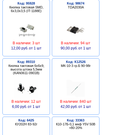
Код: 95928
Код: 98674
Кнопка тактовая SMD,
TDA2030A
6х3,0х3,5 (IT-1188E)
В наличии: 3 шт
В наличии: 94 шт
12,00 руб.
от 1 шт
90,00 руб.
от 1 шт
Код: 89310
Код: К12526
Кнопка тактовая 6х6х9,
МК-10-3 гр.Б 90-98г
высота штока 5,5мм
(KAN0611-0901B)
В наличии: 12 шт
В наличии: 840 шт
6,00 руб.
от 1 шт
42,00 руб.
от 1 шт
Код: 6425
Код: 33363
КУ202Н 83-92г
К10-17Б-0,1 мкф Y5V 50В
+80-20%