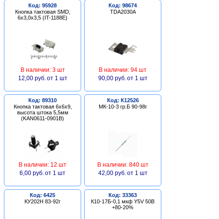
Код: 95928
Код: 98674
Кнопка тактовая SMD,
TDA2030A
6х3,0х3,5 (IT-1188E)
В наличии: 3 шт
В наличии: 94 шт
12,00 руб.
от 1 шт
90,00 руб.
от 1 шт
Код: 89310
Код: К12526
Кнопка тактовая 6х6х9,
МК-10-3 гр.Б 90-98г
высота штока 5,5мм
(KAN0611-0901B)
В наличии: 12 шт
В наличии: 840 шт
6,00 руб.
от 1 шт
42,00 руб.
от 1 шт
Код: 6425
Код: 33363
КУ202Н 83-92г
К10-17Б-0,1 мкф Y5V 50В
+80-20%