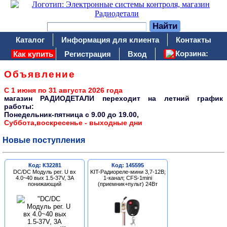
Каталог
Информация для клиента
Контакты
Корзина:
Как купить
Регистрация
Вход
Объявление
С 1 июня по 31 августа 2026 года
магазин РАДИОДЕТАЛИ переходит на летний график
работы:
Понедельник-пятница c 9.00 до 19.00,
Суббота,воскресенье - выходные дни
Новые поступления
Код: К32281
Код: 145595
DC/DC Модуль рег. U вх
KIT-Радиореле-мини 3,7-12В;
4.0~40 вых 1.5-37V, 3A
1-канал; CFS-1mini
понижающий
(приемник+пульт) 24Вт