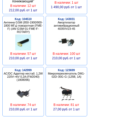
В наличии: 1 шт
В наличии: 12 шт
1 490,00 руб.
от 1 шт
212,00 руб.
от 1 шт
Код: 104510
Код: 143031
Антенна GSM (850-1900/900-
Амортизатор
1800 МГц) поворотная (FME-
антивибрационный
F) (AN-GSM-01-FME-F-
4035VV23-45
ROTARY)
В наличии: 57 шт
В наличии: 100 шт
210,00 руб.
от 1 шт
210,00 руб.
от 1 шт
Код: 142999
Код: 123699
AC/DC Адаптер нестаб. 1,2W
Микропереключатель DM1-
220V->6V 0,2A (FW2040)
02D-30G-G (125В, 1А)
(1808096)
В наличии: 74 шт
В наличии: 81 шт
210,00 руб.
от 1 шт
27,00 руб.
от 1 шт