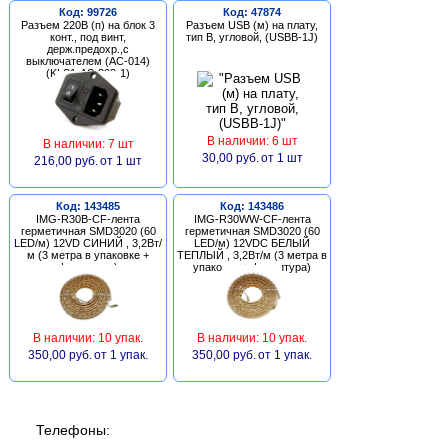
Код: 99726
Код: 47874
Разъем 220В (п) на блок 3
Разъем USB (м) на плату,
конт., под винт,
тип В, угловой, (USBB-1J)
держ.предохр.,с
выключателем (AC-014)
(KLS1-AS-303-1)
В наличии: 6 шт
В наличии: 7 шт
30,00 руб.
от 1 шт
216,00 руб.
от 1 шт
Код: 143485
Код: 143486
IMG-R30B-CF-лента
IMG-R30WW-CF-лента
герметичная SMD3020 (60
герметичная SMD3020 (60
LED/м) 12VD СИНИЙ , 3,2Вт/
LED/м) 12VDC БЕЛЫЙ
м (3 метра в упаковке +
ТЕПЛЫЙ , 3,2Вт/м (3 метра в
фурнитура)
упаковке + фурнитура)
В наличии: 10 упак.
В наличии: 10 упак.
350,00 руб.
от 1 упак.
350,00 руб.
от 1 упак.
Телефоны: