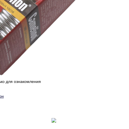
ько для ознакомления
он