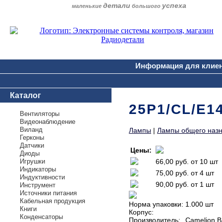
детали
успеха
маленькие
большого
Информация для клие
Каталог
25P1/CL/E1
Вентиляторы
Видеонаблюдение
Виланд
Лампы
|
Лампы общего наз
Герконы
Датчики
Цены:
Диоды
Игрушки
66,00 руб.
от 10 шт
Индикаторы
75,00 руб.
от 4 шт
Индуктивности
90,00 руб.
от 1 шт
Инструмент
Источники питания
Кабельная продукция
Норма упаковки:
1.000 шт
Книги
Корпус:
Конденсаторы
Производитель:
Camelion B