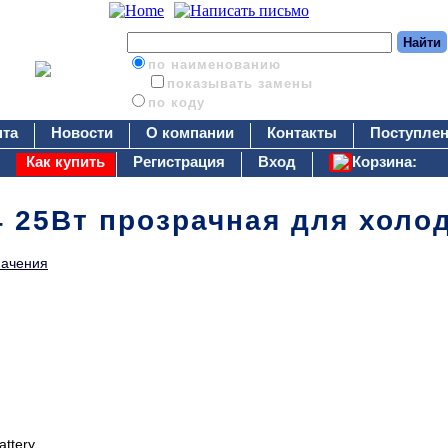
по наименованию
показывать замены
по коду
нта
Новости
О компании
Контакты
Поступлен
Как купить
Регистрация
Вход
Корзина:
4 25Вт прозрачная для холо
начения
attery