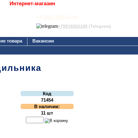
Интернет-магазин
+7 (342) 212-54-00
+79519262106
(Telegram)
ие товара
Вакансии
дильника
Код
71454
В наличии:
11 шт