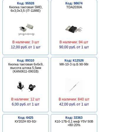
Код: 95928
Код: 98674
Кнопка тактовая SMD,
TDA2030A
6х3,0х3,5 (IT-1188E)
В наличии: 3 шт
В наличии: 94 шт
12,00 руб.
от 1 шт
90,00 руб.
от 1 шт
Код: 89310
Код: К12526
Кнопка тактовая 6х6х9,
МК-10-3 гр.Б 90-98г
высота штока 5,5мм
(KAN0611-0901B)
В наличии: 12 шт
В наличии: 840 шт
6,00 руб.
от 1 шт
42,00 руб.
от 1 шт
Код: 6425
Код: 33363
КУ202Н 83-92г
К10-17Б-0,1 мкф Y5V 50В
+80-20%