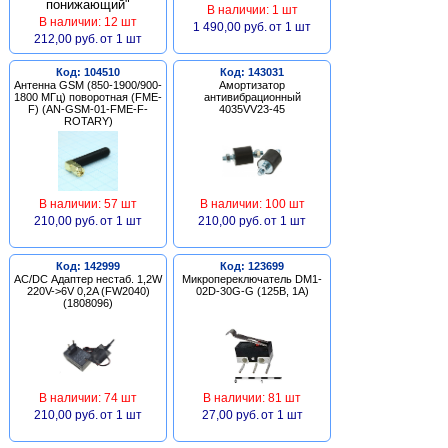
В наличии: 1 шт
В наличии: 12 шт
1 490,00 руб.
от 1 шт
212,00 руб.
от 1 шт
Код: 104510
Код: 143031
Антенна GSM (850-1900/900-
Амортизатор
1800 МГц) поворотная (FME-
антивибрационный
F) (AN-GSM-01-FME-F-
4035VV23-45
ROTARY)
В наличии: 57 шт
В наличии: 100 шт
210,00 руб.
от 1 шт
210,00 руб.
от 1 шт
Код: 142999
Код: 123699
AC/DC Адаптер нестаб. 1,2W
Микропереключатель DM1-
220V->6V 0,2A (FW2040)
02D-30G-G (125В, 1А)
(1808096)
В наличии: 74 шт
В наличии: 81 шт
210,00 руб.
от 1 шт
27,00 руб.
от 1 шт