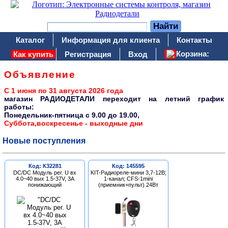
Каталог
Информация для клиента
Контакты
Корзина:
Как купить
Регистрация
Вход
Объявление
С 1 июня по 31 августа 2026 года
магазин РАДИОДЕТАЛИ переходит на летний график
работы:
Понедельник-пятница c 9.00 до 19.00,
Суббота,воскресенье - выходные дни
Новые поступления
Код: К32281
Код: 145595
DC/DC Модуль рег. U вх
KIT-Радиореле-мини 3,7-12В;
4.0~40 вых 1.5-37V, 3A
1-канал; CFS-1mini
понижающий
(приемник+пульт) 24Вт