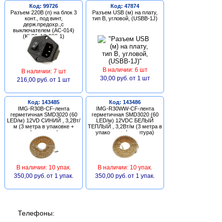
Код: 99726
Код: 47874
Разъем 220В (п) на блок 3
Разъем USB (м) на плату,
конт., под винт,
тип В, угловой, (USBB-1J)
держ.предохр.,с
выключателем (AC-014)
(KLS1-AS-303-1)
В наличии: 6 шт
В наличии: 7 шт
30,00 руб.
от 1 шт
216,00 руб.
от 1 шт
Код: 143485
Код: 143486
IMG-R30B-CF-лента
IMG-R30WW-CF-лента
герметичная SMD3020 (60
герметичная SMD3020 (60
LED/м) 12VD СИНИЙ , 3,2Вт/
LED/м) 12VDC БЕЛЫЙ
м (3 метра в упаковке +
ТЕПЛЫЙ , 3,2Вт/м (3 метра в
фурнитура)
упаковке + фурнитура)
В наличии: 10 упак.
В наличии: 10 упак.
350,00 руб.
от 1 упак.
350,00 руб.
от 1 упак.
Телефоны: