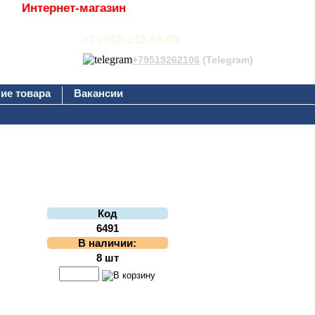
Интернет-магазин
+7 (342) 212-54-00
+79519262106
(Telegram)
ие товара
Вакансии
Код
6491
В наличии:
8 шт