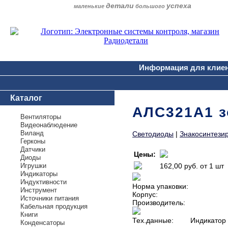
детали
успеха
маленькие
большого
Информация для клие
Каталог
АЛС321А1 з
Вентиляторы
Видеонаблюдение
Виланд
Светодиоды
|
Знакосинтези
Герконы
Датчики
Цены:
Диоды
Игрушки
162,00 руб.
от 1 шт
Индикаторы
Индуктивности
Норма упаковки:
Инструмент
Корпус:
Источники питания
Производитель:
Кабельная продукция
Книги
Тех.данные:
Индикатор 
Конденсаторы