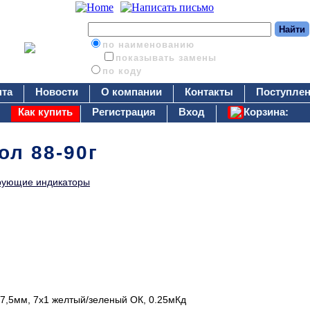
по наименованию
показывать замены
по коду
нта
Новости
О компании
Контакты
Поступлен
Как купить
Регистрация
Вход
Корзина:
ол 88-90г
рующие индикаторы
7,5мм, 7х1 желтый/зеленый ОК, 0.25мКд