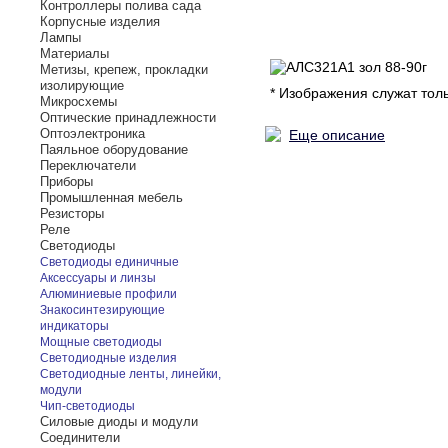
Контроллеры полива сада
Корпусные изделия
Лампы
Материалы
Метизы, крепеж, прокладки
изолирующие
* Изображения служат тол
Микросхемы
Оптические принадлежности
Оптоэлектроника
Еще описание
Паяльное оборудование
Переключатели
Приборы
Промышленная мебель
Резисторы
Реле
Светодиоды
Светодиоды единичные
Аксессуары и линзы
Алюминиевые профили
Знакосинтезирующие
индикаторы
Мощные светодиоды
Светодиодные изделия
Светодиодные ленты, линейки,
модули
Чип-светодиоды
Силовые диоды и модули
Соединители