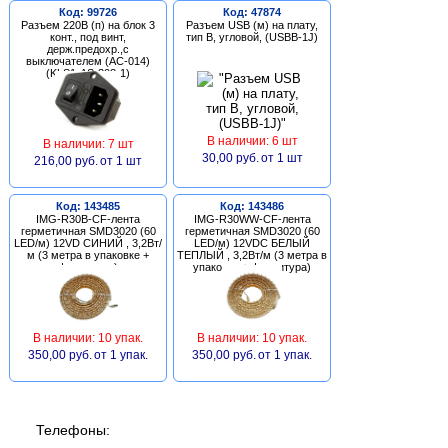
Код: 99726
Код: 47874
Разъем 220В (п) на блок 3
Разъем USB (м) на плату,
конт., под винт,
тип В, угловой, (USBB-1J)
держ.предохр.,с
выключателем (AC-014)
(KLS1-AS-303-1)
В наличии: 6 шт
В наличии: 7 шт
30,00 руб.
от 1 шт
216,00 руб.
от 1 шт
Код: 143485
Код: 143486
IMG-R30B-CF-лента
IMG-R30WW-CF-лента
герметичная SMD3020 (60
герметичная SMD3020 (60
LED/м) 12VD СИНИЙ , 3,2Вт/
LED/м) 12VDC БЕЛЫЙ
м (3 метра в упаковке +
ТЕПЛЫЙ , 3,2Вт/м (3 метра в
фурнитура)
упаковке + фурнитура)
В наличии: 10 упак.
В наличии: 10 упак.
350,00 руб.
от 1 упак.
350,00 руб.
от 1 упак.
Телефоны: