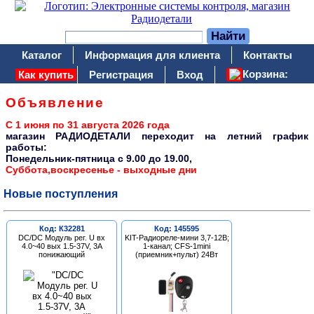
Каталог
Информация для клиента
Контакты
Корзина:
Как купить
Регистрация
Вход
Объявление
С 1 июня по 31 августа 2026 года
магазин РАДИОДЕТАЛИ переходит на летний график
работы:
Понедельник-пятница c 9.00 до 19.00,
Суббота,воскресенье - выходные дни
Новые поступления
Код: К32281
Код: 145595
DC/DC Модуль рег. U вх
KIT-Радиореле-мини 3,7-12В;
4.0~40 вых 1.5-37V, 3A
1-канал; CFS-1mini
понижающий
(приемник+пульт) 24Вт