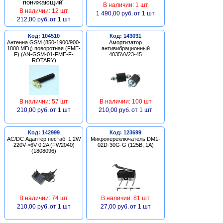
В наличии: 1 шт
В наличии: 12 шт
1 490,00 руб.
от 1 шт
212,00 руб.
от 1 шт
Код: 104510
Код: 143031
Антенна GSM (850-1900/900-
Амортизатор
1800 МГц) поворотная (FME-
антивибрационный
F) (AN-GSM-01-FME-F-
4035VV23-45
ROTARY)
В наличии: 57 шт
В наличии: 100 шт
210,00 руб.
от 1 шт
210,00 руб.
от 1 шт
Код: 142999
Код: 123699
AC/DC Адаптер нестаб. 1,2W
Микропереключатель DM1-
220V->6V 0,2A (FW2040)
02D-30G-G (125В, 1А)
(1808096)
В наличии: 74 шт
В наличии: 81 шт
210,00 руб.
от 1 шт
27,00 руб.
от 1 шт