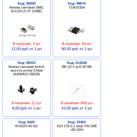
Код: 95928
Код: 98674
Кнопка тактовая SMD,
TDA2030A
6х3,0х3,5 (IT-1188E)
В наличии: 3 шт
В наличии: 94 шт
12,00 руб.
от 1 шт
90,00 руб.
от 1 шт
Код: 89310
Код: К12526
Кнопка тактовая 6х6х9,
МК-10-3 гр.Б 90-98г
высота штока 5,5мм
(KAN0611-0901B)
В наличии: 12 шт
В наличии: 860 шт
6,00 руб.
от 1 шт
42,00 руб.
от 1 шт
Код: 6425
Код: 33363
КУ202Н 83-92г
К10-17Б-0,1 мкф Y5V 50В
+80-20%