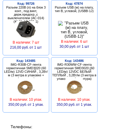
Код: 99726
Код: 47874
Разъем 220В (п) на блок 3
Разъем USB (м) на плату,
конт., под винт,
тип В, угловой, (USBB-1J)
держ.предохр.,с
выключателем (AC-014)
(KLS1-AS-303-1)
В наличии: 6 шт
В наличии: 7 шт
30,00 руб.
от 1 шт
216,00 руб.
от 1 шт
Код: 143485
Код: 143486
IMG-R30B-CF-лента
IMG-R30WW-CF-лента
герметичная SMD3020 (60
герметичная SMD3020 (60
LED/м) 12VD СИНИЙ , 3,2Вт/
LED/м) 12VDC БЕЛЫЙ
м (3 метра в упаковке +
ТЕПЛЫЙ , 3,2Вт/м (3 метра в
фурнитура)
упаковке + фурнитура)
В наличии: 10 упак.
В наличии: 10 упак.
350,00 руб.
от 1 упак.
350,00 руб.
от 1 упак.
Телефоны: