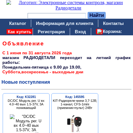
Каталог
Информация для клиента
Контакты
Корзина:
Как купить
Регистрация
Вход
Объявление
С 1 июня по 31 августа 2026 года
магазин РАДИОДЕТАЛИ переходит на летний график
работы:
Понедельник-пятница c 9.00 до 19.00,
Суббота,воскресенье - выходные дни
Новые поступления
Код: К32281
Код: 145595
DC/DC Модуль рег. U вх
KIT-Радиореле-мини 3,7-12В;
4.0~40 вых 1.5-37V, 3A
1-канал; CFS-1mini
понижающий
(приемник+пульт) 24Вт