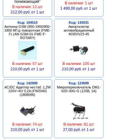
В наличии: 1 шт
В наличии: 12 шт
1 490,00 руб.
от 1 шт
212,00 руб.
от 1 шт
Код: 104510
Код: 143031
Антенна GSM (850-1900/900-
Амортизатор
1800 МГц) поворотная (FME-
антивибрационный
F) (AN-GSM-01-FME-F-
4035VV23-45
ROTARY)
В наличии: 57 шт
В наличии: 100 шт
210,00 руб.
от 1 шт
210,00 руб.
от 1 шт
Код: 142999
Код: 123699
AC/DC Адаптер нестаб. 1,2W
Микропереключатель DM1-
220V->6V 0,2A (FW2040)
02D-30G-G (125В, 1А)
(1808096)
В наличии: 74 шт
В наличии: 81 шт
210,00 руб.
от 1 шт
27,00 руб.
от 1 шт