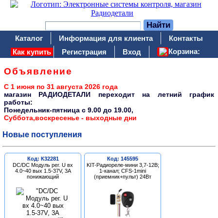
Каталог
Информация для клиента
Контакты
Корзина:
Как купить
Регистрация
Вход
Объявление
С 1 июня по 31 августа 2026 года
магазин РАДИОДЕТАЛИ переходит на летний график
работы:
Понедельник-пятница c 9.00 до 19.00,
Суббота,воскресенье - выходные дни
Новые поступления
Код: К32281
Код: 145595
DC/DC Модуль рег. U вх
KIT-Радиореле-мини 3,7-12В;
4.0~40 вых 1.5-37V, 3A
1-канал; CFS-1mini
понижающий
(приемник+пульт) 24Вт