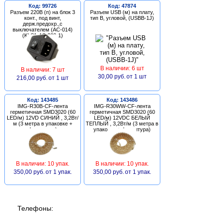
Код: 99726
Код: 47874
Разъем 220В (п) на блок 3
Разъем USB (м) на плату,
конт., под винт,
тип В, угловой, (USBB-1J)
держ.предохр.,с
выключателем (AC-014)
(KLS1-AS-303-1)
В наличии: 6 шт
В наличии: 7 шт
30,00 руб.
от 1 шт
216,00 руб.
от 1 шт
Код: 143485
Код: 143486
IMG-R30B-CF-лента
IMG-R30WW-CF-лента
герметичная SMD3020 (60
герметичная SMD3020 (60
LED/м) 12VD СИНИЙ , 3,2Вт/
LED/м) 12VDC БЕЛЫЙ
м (3 метра в упаковке +
ТЕПЛЫЙ , 3,2Вт/м (3 метра в
фурнитура)
упаковке + фурнитура)
В наличии: 10 упак.
В наличии: 10 упак.
350,00 руб.
от 1 упак.
350,00 руб.
от 1 упак.
Телефоны: