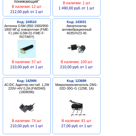
В наличии: 1 шт
В наличии: 12 шт
1 490,00 руб.
от 1 шт
212,00 руб.
от 1 шт
Код: 104510
Код: 143031
Антенна GSM (850-1900/900-
Амортизатор
1800 МГц) поворотная (FME-
антивибрационный
F) (AN-GSM-01-FME-F-
4035VV23-45
ROTARY)
В наличии: 57 шт
В наличии: 100 шт
210,00 руб.
от 1 шт
210,00 руб.
от 1 шт
Код: 142999
Код: 123699
AC/DC Адаптер нестаб. 1,2W
Микропереключатель DM1-
220V->6V 0,2A (FW2040)
02D-30G-G (125В, 1А)
(1808096)
В наличии: 74 шт
В наличии: 81 шт
210,00 руб.
от 1 шт
27,00 руб.
от 1 шт