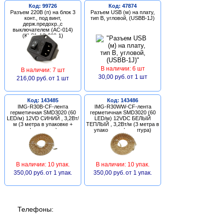
Код: 99726
Код: 47874
Разъем 220В (п) на блок 3
Разъем USB (м) на плату,
конт., под винт,
тип В, угловой, (USBB-1J)
держ.предохр.,с
выключателем (AC-014)
(KLS1-AS-303-1)
В наличии: 6 шт
В наличии: 7 шт
30,00 руб.
от 1 шт
216,00 руб.
от 1 шт
Код: 143485
Код: 143486
IMG-R30B-CF-лента
IMG-R30WW-CF-лента
герметичная SMD3020 (60
герметичная SMD3020 (60
LED/м) 12VD СИНИЙ , 3,2Вт/
LED/м) 12VDC БЕЛЫЙ
м (3 метра в упаковке +
ТЕПЛЫЙ , 3,2Вт/м (3 метра в
фурнитура)
упаковке + фурнитура)
В наличии: 10 упак.
В наличии: 10 упак.
350,00 руб.
от 1 упак.
350,00 руб.
от 1 упак.
Телефоны: