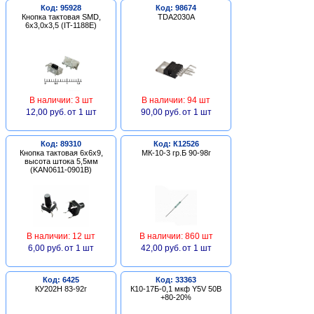
Код: 95928
Код: 98674
Кнопка тактовая SMD,
TDA2030A
6х3,0х3,5 (IT-1188E)
В наличии: 3 шт
В наличии: 94 шт
12,00 руб.
от 1 шт
90,00 руб.
от 1 шт
Код: 89310
Код: К12526
Кнопка тактовая 6х6х9,
МК-10-3 гр.Б 90-98г
высота штока 5,5мм
(KAN0611-0901B)
В наличии: 12 шт
В наличии: 860 шт
6,00 руб.
от 1 шт
42,00 руб.
от 1 шт
Код: 6425
Код: 33363
КУ202Н 83-92г
К10-17Б-0,1 мкф Y5V 50В
+80-20%