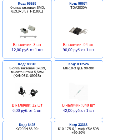
Код: 95928
Код: 98674
Кнопка тактовая SMD,
TDA2030A
6х3,0х3,5 (IT-1188E)
В наличии: 3 шт
В наличии: 94 шт
12,00 руб.
от 1 шт
90,00 руб.
от 1 шт
Код: 89310
Код: К12526
Кнопка тактовая 6х6х9,
МК-10-3 гр.Б 90-98г
высота штока 5,5мм
(KAN0611-0901B)
В наличии: 12 шт
В наличии: 840 шт
6,00 руб.
от 1 шт
42,00 руб.
от 1 шт
Код: 6425
Код: 33363
КУ202Н 83-92г
К10-17Б-0,1 мкф Y5V 50В
+80-20%