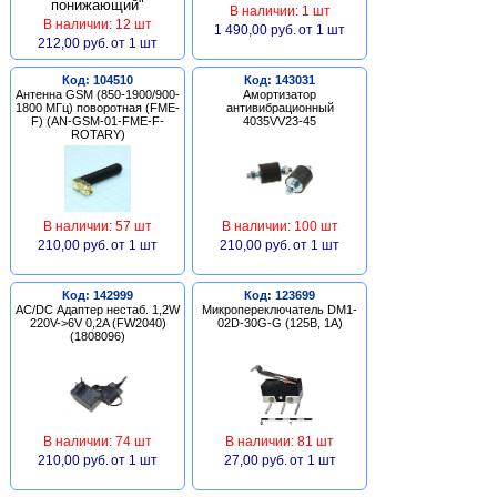
В наличии: 1 шт
В наличии: 12 шт
1 490,00 руб.
от 1 шт
212,00 руб.
от 1 шт
Код: 104510
Код: 143031
Антенна GSM (850-1900/900-
Амортизатор
1800 МГц) поворотная (FME-
антивибрационный
F) (AN-GSM-01-FME-F-
4035VV23-45
ROTARY)
В наличии: 57 шт
В наличии: 100 шт
210,00 руб.
от 1 шт
210,00 руб.
от 1 шт
Код: 142999
Код: 123699
AC/DC Адаптер нестаб. 1,2W
Микропереключатель DM1-
220V->6V 0,2A (FW2040)
02D-30G-G (125В, 1А)
(1808096)
В наличии: 74 шт
В наличии: 81 шт
210,00 руб.
от 1 шт
27,00 руб.
от 1 шт