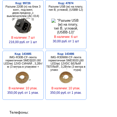
Код: 99726
Код: 47874
Разъем 220В (п) на блок 3
Разъем USB (м) на плату,
конт., под винт,
тип В, угловой, (USBB-1J)
держ.предохр.,с
выключателем (AC-014)
(KLS1-AS-303-1)
В наличии: 6 шт
В наличии: 7 шт
30,00 руб.
от 1 шт
216,00 руб.
от 1 шт
Код: 143485
Код: 143486
IMG-R30B-CF-лента
IMG-R30WW-CF-лента
герметичная SMD3020 (60
герметичная SMD3020 (60
LED/м) 12VD СИНИЙ , 3,2Вт/
LED/м) 12VDC БЕЛЫЙ
м (3 метра в упаковке +
ТЕПЛЫЙ , 3,2Вт/м (3 метра в
фурнитура)
упаковке + фурнитура)
В наличии: 10 упак.
В наличии: 10 упак.
350,00 руб.
от 1 упак.
350,00 руб.
от 1 упак.
Телефоны: