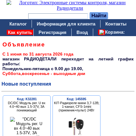
Каталог
Информация для клиента
Контакты
Корзина:
Как купить
Регистрация
Вход
Объявление
С 1 июня по 31 августа 2026 года
магазин РАДИОДЕТАЛИ переходит на летний график
работы:
Понедельник-пятница c 9.00 до 19.00,
Суббота,воскресенье - выходные дни
Новые поступления
Код: К32281
Код: 145595
DC/DC Модуль рег. U вх
KIT-Радиореле-мини 3,7-12В;
4.0~40 вых 1.5-37V, 3A
1-канал; CFS-1mini
понижающий
(приемник+пульт) 24Вт