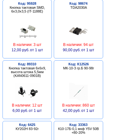
Код: 95928
Код: 98674
Кнопка тактовая SMD,
TDA2030A
6х3,0х3,5 (IT-1188E)
В наличии: 3 шт
В наличии: 94 шт
12,00 руб.
от 1 шт
90,00 руб.
от 1 шт
Код: 89310
Код: К12526
Кнопка тактовая 6х6х9,
МК-10-3 гр.Б 90-98г
высота штока 5,5мм
(KAN0611-0901B)
В наличии: 12 шт
В наличии: 860 шт
6,00 руб.
от 1 шт
42,00 руб.
от 1 шт
Код: 6425
Код: 33363
КУ202Н 83-92г
К10-17Б-0,1 мкф Y5V 50В
+80-20%