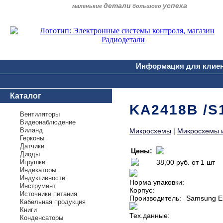
детали
успеха
маленькие
большого
Информация для клие
Каталог
KA2418B /S
Вентиляторы
Видеонаблюдение
Виланд
Микросхемы
|
Микросхемы 
Герконы
Датчики
Цены:
Диоды
Игрушки
38,00 руб.
от 1 шт
Индикаторы
Индуктивности
Норма упаковки:
Инструмент
Корпус:
Источники питания
Производитель:
Samsung El
Кабельная продукция
Книги
Тех.данные:
Конденсаторы