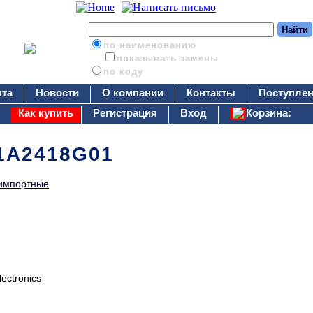
по наименованию
показывать замены
по коду
нта
Новости
О компании
Контакты
Поступлен
Как купить
Регистрация
Вход
Корзина:
1A2418G01
импортные
ectronics