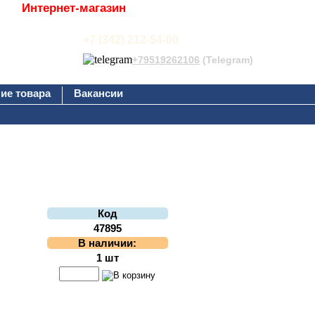
Интернет-магазин
+7 (342) 212-54-00
+79519262106
(Telegram)
ие товара
Вакансии
Код
47895
В наличии:
1 шт